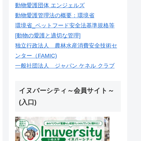
動物愛護団体 エンジェルズ
動物愛護管理法の概要：環境省
環境省_ペットフード安全法基準規格等
[動物の愛護と適切な管理]
独立行政法人 農林水産消費安全技術セ
ンター（FAMIC)
一般社団法人 ジャパン ケネル クラブ
イヌバーシティ～会員サイト～
(入口)