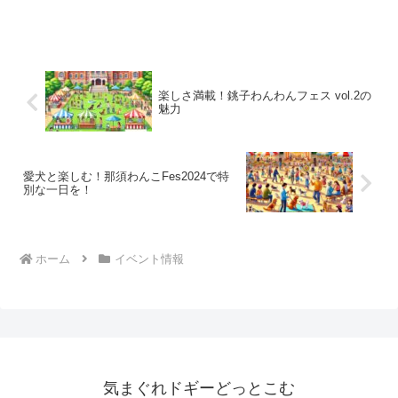
楽しさ満載！銚子わんわんフェス vol.2の
魅力
愛犬と楽しむ！那須わんこFes2024で特
別な一日を！
ホーム
イベント情報
気まぐれドギーどっとこむ