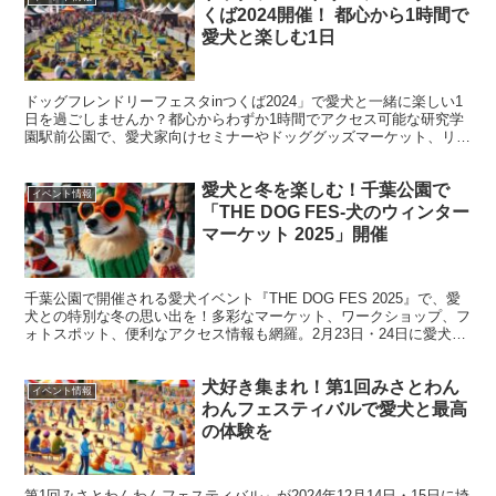
くば2024開催！ 都心から1時間で
愛犬と楽しむ1日
ドッグフレンドリーフェスタinつくば2024」で愛犬と一緒に楽しい1
日を過ごしませんか？都心からわずか1時間でアクセス可能な研究学
園駅前公園で、愛犬家向けセミナーやドッググッズマーケット、リゾ
ート気分を味わえる広場が楽しめます。詳しいイベント情報をチェッ
ク！
愛犬と冬を楽しむ！千葉公園で
イベント情報
「THE DOG FES-犬のウィンター
マーケット 2025」開催
千葉公園で開催される愛犬イベント『THE DOG FES 2025』で、愛
犬との特別な冬の思い出を！多彩なマーケット、ワークショップ、フ
ォトスポット、便利なアクセス情報も網羅。2月23日・24日に愛犬家
同士で楽しいひとときを過ごしませんか？
犬好き集まれ！第1回みさとわん
イベント情報
わんフェスティバルで愛犬と最高
の体験を
第1回みさとわんわんフェスティバル」が2024年12月14日・15日に埼