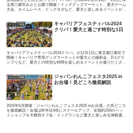
玉県三郷市みさと公園で開催！ドッググッズマーケット、愛犬ゲーム
大会、タイムレース、ドッグヨガなど、愛犬と楽しめるイベントが盛
りだくさん。愛犬との絆を深める特別な時間をお楽しみください！
キャバリアフェスティバル2024
イベント情報
クリパ！愛犬と過ごす特別な1日
キャバリアフェスティバル2024クリパ」が12月1日に東京都江東区で
開催！キャバリア専用グッズマーケットや愛犬との撮影会、D-1グラ
ンプリなど、愛犬との特別な時間を楽しめるイベントが盛りだくさ
ん。キャバリア好きにはたまらない1日を、家族や友人と一緒に満喫
しましょう。
ジャパンわんこフェスタ2025 in
イベント情報
お台場！見どころ徹底解説
2025年6月開催「ジャパンわんこフェスタ2025 inお台場」の見どころ
を徹底解説！会場は昨年比4倍にスケールアップ、全国約250のペッ
トショップ＆犬種別オフ会・ドッグランなど愛犬と楽しめる体験盛り
だくさん。入場無料・アクセス情報も紹介！