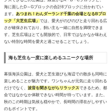
海に面したD～Gブロックの合計8ブロックに分かれてい
ます。
あつまれ！
わ
んダーランド千葉の会場となるBブロ
ック「大芝生広場」
では、愛犬がのびのびと走り回れる広
さが確保されており、飼い主も一緒に自然を満喫できま
す。芝生広場はとても開放的で、日常ではなかなか味わえ
ない特別な時間を愛犬と過ごせることでしょう。
海も芝生も一度に楽しめるユニークな場所
幕張海浜公園は、愛犬と芝生遊びも海辺での散歩も同時に
楽しめることが魅力です。ワンちゃんが元気に走り回れる
だけでなく、
波音を聞きながらリラックス
できるため、都
会ではなかなか体験できない時間が待っています。また、
秋のこの時期は気候も穏やかで、長時間の滞在がしやすい
のもポイントです。