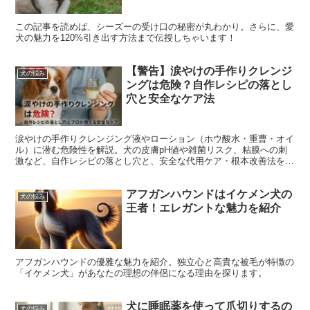
この記事を読めば、シーズーの受け口の秘密が丸わかり。さらに、愛
犬の魅力を120%引き出す方法まで伝授しちゃいます！
【警告】涙やけの手作りクレンジ
犬の悩み
ングは危険？自作レシピの落とし
穴と安全なケア法
涙やけの手作りクレンジング液やローション（ホウ酸水・重曹・オイ
ル）に潜む危険性を解説。犬の皮膚pH値や雑菌リスク、粘膜への刺
激など、自作レシピの落とし穴と、安全な代用ケア・根本改善法を紹
介します。
アフガンハウンドはイケメン犬の
犬の悩み
王者！エレガントな魅力を紹介
アフガンハウンドの優雅な魅力を紹介。独立心と高貴な被毛が特徴の
「イケメン犬」があなたの理想の伴侶になる理由を探ります。
犬に睡眠薬を使って爪切りするの
犬の悩み