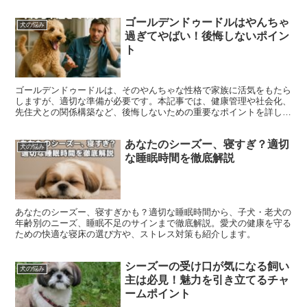
ゴールデンドゥードルはやんちゃ
犬の悩み
過ぎてやばい！後悔しないポイン
ト
ゴールデンドゥードルは、そのやんちゃな性格で家族に活気をもたら
しますが、適切な準備が必要です。本記事では、健康管理や社会化、
先住犬との関係構築など、後悔しないための重要なポイントを詳しく
解説します。愛犬との幸福な生活を実現しましょう。
あなたのシーズー、寝すぎ？適切
犬の悩み
な睡眠時間を徹底解説
あなたのシーズー、寝すぎかも？適切な睡眠時間から、子犬・老犬の
年齢別のニーズ、睡眠不足のサインまで徹底解説。愛犬の健康を守る
ための快適な寝床の選び方や、ストレス対策も紹介します。
シーズーの受け口が気になる飼い
犬の悩み
主は必見！魅力を引き立てるチャ
ームポイント