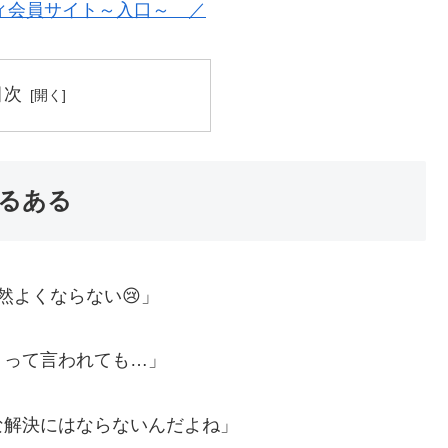
ィ会員サイト～入口～ ／
目次
るある
然よくならない😢」
』って言われても…」
な解決にはならないんだよね」