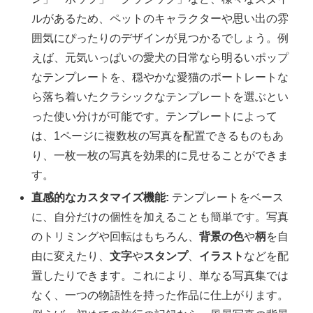
ルがあるため、ペットのキャラクターや思い出の雰
囲気にぴったりのデザインが見つかるでしょう。例
えば、元気いっぱいの愛犬の日常なら明るいポップ
なテンプレートを、穏やかな愛猫のポートレートな
ら落ち着いたクラシックなテンプレートを選ぶとい
った使い分けが可能です。テンプレートによって
は、1ページに複数枚の写真を配置できるものもあ
り、一枚一枚の写真を効果的に見せることができま
す。
直感的なカスタマイズ機能:
テンプレートをベース
に、自分だけの個性を加えることも簡単です。写真
のトリミングや回転はもちろん、
背景の色
や
柄
を自
由に変えたり、
文字
や
スタンプ
、
イラスト
などを配
置したりできます。これにより、単なる写真集では
なく、一つの物語性を持った作品に仕上がります。