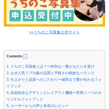
>>うちのこ写真集公式サイト
Contents
1.
うちのこ写真集とは？〜特別な一冊がもたらす喜び
2.
なぜ人気？プロ級の品質と手軽さの絶妙なバランス
3.
仕上がりと品質へのこだわり〜細部まで愛が伝わるフォ
トブック
4.
自由自在なデザインとレイアウト機能〜世界に一つのオ
リジナルフォトブック
5.
ユーザーからの声と本音のレビュー