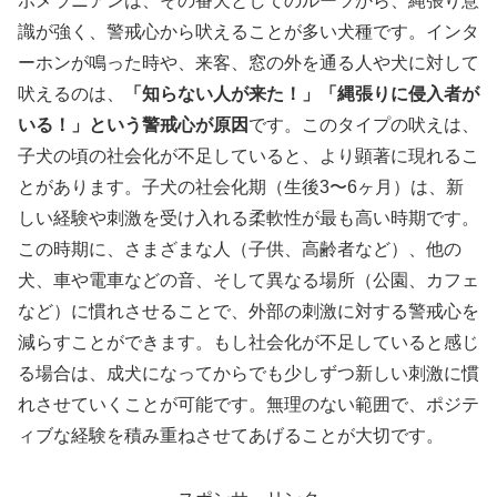
ポメラニアンは、その番犬としてのルーツから、縄張り意
識が強く、警戒心から吠えることが多い犬種です。インタ
ーホンが鳴った時や、来客、窓の外を通る人や犬に対して
吠えるのは、
「知らない人が来た！」「縄張りに侵入者が
いる！」という警戒心が原因
です。このタイプの吠えは、
子犬の頃の社会化が不足していると、より顕著に現れるこ
とがあります。子犬の社会化期（生後3〜6ヶ月）は、新
しい経験や刺激を受け入れる柔軟性が最も高い時期です。
この時期に、さまざまな人（子供、高齢者など）、他の
犬、車や電車などの音、そして異なる場所（公園、カフェ
など）に慣れさせることで、外部の刺激に対する警戒心を
減らすことができます。もし社会化が不足していると感じ
る場合は、成犬になってからでも少しずつ新しい刺激に慣
れさせていくことが可能です。無理のない範囲で、ポジテ
ィブな経験を積み重ねさせてあげることが大切です。