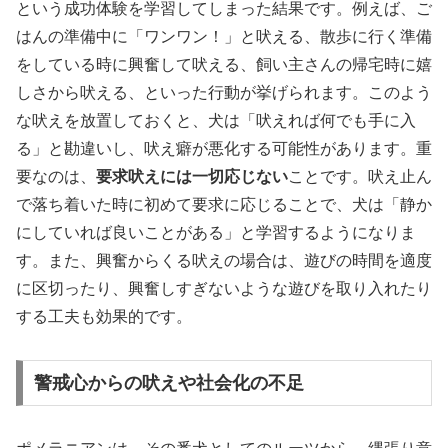
という成功体験を学習してしまった結果です。例えば、ご
はんの準備中に「ワンワン！」と吠える、散歩に行く準備
をしている時に興奮して吠える、飼い主さんの帰宅時に嬉
しさから吠える、といった行動が挙げられます。このよう
な吠えを放置しておくと、犬は「吠えれば何でも手に入
る」と勘違いし、吠え癖が悪化する可能性があります。重
要なのは、
要求吠えには一切応じない
ことです。吠え止ん
で落ち着いた時に初めて要求に応じることで、犬は「静か
にしていれば良いことがある」と学習するようになりま
す。また、興奮からくる吠えの場合は、遊びの時間を適度
に区切ったり、興奮しすぎないような遊びを取り入れたり
する工夫も効果的です。
警戒心からの吠えや社会化の不足