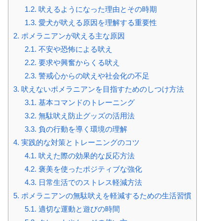
1.2.
吠えるようになった理由とその時期
1.3.
愛犬が吠える原因を理解する重要性
2.
ポメラニアンが吠える主な原因
2.1.
不安や恐怖による吠え
2.2.
要求や興奮からくる吠え
2.3.
警戒心からの吠えや社会化の不足
3.
吠えないポメラニアンを目指すためのしつけ方法
3.1.
基本コマンドのトレーニング
3.2.
無駄吠え防止グッズの活用法
3.3.
負の行動を導く環境の理解
4.
実践的な対策とトレーニングのコツ
4.1.
吠えた際の効果的な反応方法
4.2.
褒美を使ったポジティブな強化
4.3.
日常生活でのストレス軽減方法
5.
ポメラニアンの無駄吠えを軽減するための生活習慣
5.1.
適切な運動と遊びの時間