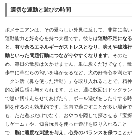
適切な運動と遊びの時間
ポメラニアンは、その愛らしい外見に反して、非常に高い
運動能力と好奇心を持つ犬種です。彼らは
運動不足になる
と、有り余るエネルギーがストレスとなり、吠えや破壊行
動といった問題行動につながりやすくなります
。そのた
め、毎日の散歩は欠かせません。単に歩くだけでなく、散
歩中に草むらの匂いを嗅がせるなど、犬の好奇心を満たす
「クン活（鼻を使った活動）」を取り入れることで、精神
的な満足感も与えられます。また、週に数回はドッグラン
で思い切り走らせてあげたり、ボール遊びをしたりする時
間を作るのも効果的です。室内で過ごすことが多い場合で
も、ただ遊ぶだけでなく、おやつを隠して探させる「宝探
しゲーム」や、知育玩具を使った遊びを取り入れること
で、
脳に適度な刺激を与え、心身のバランスを保つ
ことが